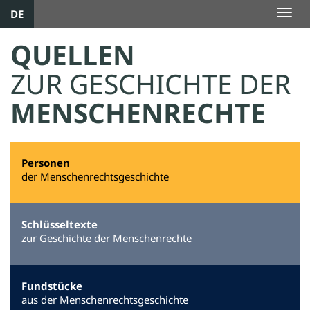
DE
Togg
navig
QUELLEN
ZUR GESCHICHTE DER
MENSCHENRECHTE
Personen
der Menschenrechtsgeschichte
Schlüsseltexte
zur Geschichte der Menschenrechte
Fundstücke
aus der Menschenrechtsgeschichte