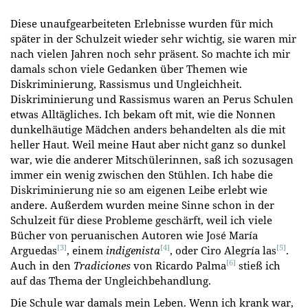
Diese unaufgearbeiteten Erlebnisse wurden für mich
später in der Schulzeit wieder sehr wichtig, sie waren mir
nach vielen Jahren noch sehr präsent. So machte ich mir
damals schon viele Gedanken über Themen wie
Diskriminierung, Rassismus und Ungleichheit.
Diskriminierung und Rassismus waren an Perus Schulen
etwas Alltägliches. Ich bekam oft mit, wie die Nonnen
dunkelhäutige Mädchen anders behandelten als die mit
heller Haut. Weil meine Haut aber nicht ganz so dunkel
war, wie die anderer Mitschülerinnen, saß ich sozusagen
immer ein wenig zwischen den Stühlen. Ich habe die
Diskriminierung nie so am eigenen Leibe erlebt wie
andere. Außerdem wurden meine Sinne schon in der
Schulzeit für diese Probleme geschärft, weil ich viele
Bücher von peruanischen Autoren wie José María
[3]
[4]
[5]
Arguedas
, einem
indigenista
, oder Ciro Alegría las
.
[6]
Auch in den
Tradiciones
von Ricardo Palma
stieß ich
auf das Thema der Ungleichbehandlung.
Die Schule war damals mein Leben. Wenn ich krank war,