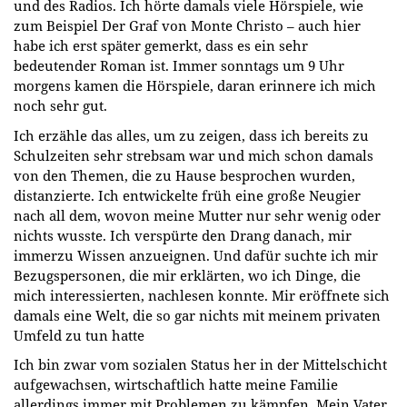
und des Radios. Ich hörte damals viele Hörspiele, wie
zum Beispiel Der Graf von Monte Christo – auch hier
habe ich erst später gemerkt, dass es ein sehr
bedeutender Roman ist. Immer sonntags um 9 Uhr
morgens kamen die Hörspiele, daran erinnere ich mich
noch sehr gut.
Ich erzähle das alles, um zu zeigen, dass ich bereits zu
Schulzeiten sehr strebsam war und mich schon damals
von den Themen, die zu Hause besprochen wurden,
distanzierte. Ich entwickelte früh eine große Neugier
nach all dem, wovon meine Mutter nur sehr wenig oder
nichts wusste. Ich verspürte den Drang danach, mir
immerzu Wissen anzueignen. Und dafür suchte ich mir
Bezugspersonen, die mir erklärten, wo ich Dinge, die
mich interessierten, nachlesen konnte. Mir eröffnete sich
damals eine Welt, die so gar nichts mit meinem privaten
Umfeld zu tun hatte
Ich bin zwar vom sozialen Status her in der Mittelschicht
aufgewachsen, wirtschaftlich hatte meine Familie
allerdings immer mit Problemen zu kämpfen. Mein Vater