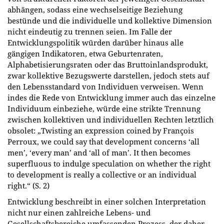
abhängen, sodass eine wechselseitige Beziehung
bestünde und die individuelle und kollektive Dimension
nicht eindeutig zu trennen seien. Im Falle der
Entwicklungspolitik würden darüber hinaus alle
gängigen Indikatoren, etwa Geburtenraten,
Alphabetisierungsraten oder das Bruttoinlandsprodukt,
zwar kollektive Bezugswerte darstellen, jedoch stets auf
den Lebensstandard von Individuen verweisen. Wenn
indes die Rede von Entwicklung immer auch das einzelne
Individuum einbeziehe, würde eine strikte Trennung
zwischen kollektiven und individuellen Rechten letztlich
obsolet: „Twisting an expression coined by François
Perroux, we could say that development concerns ‘all
men’, ‘every man’ and ‘all of man’. It then becomes
superfluous to indulge speculation on whether the right
to development is really a collective or an individual
right.“ (S. 2)
Entwicklung beschreibt in einer solchen Interpretation
nicht nur einen zahlreiche Lebens- und
Gesellschaftsbereiche umfassenden Prozess, der daher