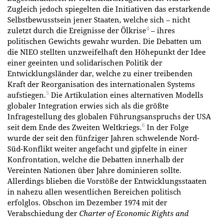
Zugleich jedoch spiegelten die Initiativen das erstarkende
Selbstbewusstsein jener Staaten, welche sich – nicht
4
zuletzt durch die Ereignisse der Ölkrise
– ihres
politischen Gewichts gewahr wurden. Die Debatten um
die NIEO stellten unzweifelhaft den Höhepunkt der Idee
einer geeinten und solidarischen Politik der
Entwicklungsländer dar, welche zu einer treibenden
Kraft der Reorganisation des internationalen Systems
5
aufstiegen.
Die Artikulation eines alternativen Modells
globaler Integration erwies sich als die größte
Infragestellung des globalen Führungsanspruchs der USA
6
seit dem Ende des Zweiten Weltkriegs.
In der Folge
wurde der seit den fünfziger Jahren schwelende Nord-
Süd-Konflikt weiter angefacht und gipfelte in einer
Konfrontation, welche die Debatten innerhalb der
Vereinten Nationen über Jahre dominieren sollte.
Allerdings blieben die Vorstöße der Entwicklungsstaaten
in nahezu allen wesentlichen Bereichen politisch
erfolglos. Obschon im Dezember 1974 mit der
Verabschiedung der
Charter of Economic Rights and