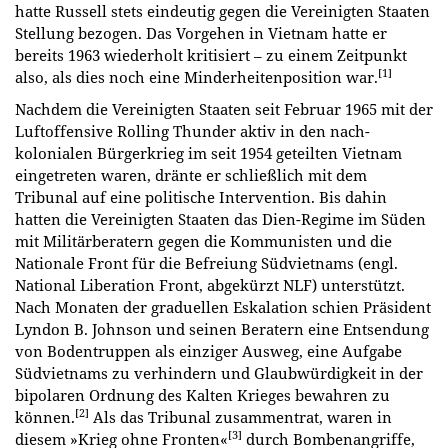
hatte Russell stets eindeutig gegen die Vereinigten Staaten
Stellung bezogen. Das Vorgehen in Vietnam hatte er
bereits 1963 wiederholt kritisiert – zu einem Zeitpunkt
[1]
also, als dies noch eine Minderheitenposition war.
Nachdem die Vereinigten Staaten seit Februar 1965 mit der
Luftoffensive Rolling Thunder aktiv in den nach-
kolonialen Bürgerkrieg im seit 1954 geteilten Vietnam
eingetreten waren, dränte er schließlich mit dem
Tribunal auf eine politische Intervention. Bis dahin
hatten die Vereinigten Staaten das Dien-Regime im Süden
mit Militärberatern gegen die Kommunisten und die
Nationale Front für die Befreiung Südvietnams (engl.
National Liberation Front, abgekürzt NLF) unterstützt.
Nach Monaten der graduellen Eskalation schien Präsident
Lyndon B. Johnson und seinen Beratern eine Entsendung
von Bodentruppen als einziger Ausweg, eine Aufgabe
Südvietnams zu verhindern und Glaubwürdigkeit in der
bipolaren Ordnung des Kalten Krieges bewahren zu
[2]
können.
Als das Tribunal zusammentrat, waren in
[3]
diesem »Krieg ohne Fronten«
durch Bombenangriffe,