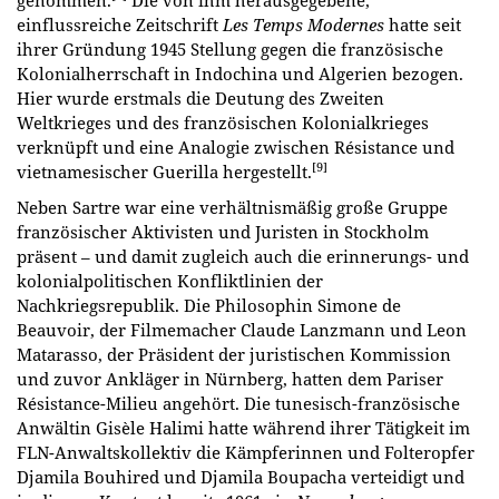
einflussreiche Zeitschrift
Les Temps Modernes
hatte seit
ihrer Gründung 1945 Stellung gegen die französische
Kolonialherrschaft in Indochina und Algerien bezogen.
Hier wurde erstmals die Deutung des Zweiten
Weltkrieges und des französischen Kolonialkrieges
verknüpft und eine Analogie zwischen Résistance und
[9]
vietnamesischer Guerilla hergestellt.
Neben Sartre war eine verhältnismäßig große Gruppe
französischer Aktivisten und Juristen in Stockholm
präsent – und damit zugleich auch die erinnerungs- und
kolonialpolitischen Konfliktlinien der
Nachkriegsrepublik. Die Philosophin Simone de
Beauvoir, der Filmemacher Claude Lanzmann und Leon
Matarasso, der Präsident der juristischen Kommission
und zuvor Ankläger in Nürnberg, hatten dem Pariser
Résistance-Milieu angehört. Die tunesisch-französische
Anwältin Gisèle Halimi hatte während ihrer Tätigkeit im
FLN-Anwaltskollektiv die Kämpferinnen und Folteropfer
Djamila Bouhired und Djamila Boupacha verteidigt und